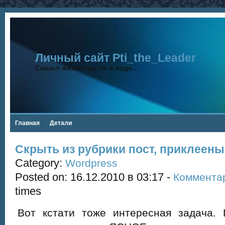
Личный сайт Pti_the_Leader
Смысл жизни где-то в коде…
Главная
Детали
Скрыть из рубрики пост, приклеены
Category:
Wordpress
Posted on: 16.12.2010 в 03:17 -
Коммента
times
Вот кстати тоже интересная задача. 