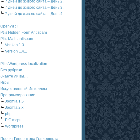
7 дней до живого сайта – День 2.
7 дней до живого сайта – День 3.
7 дней до живого сайта – День 4.
OpenWRT
Pti's Hidden Form Antispam
Pti's Math antispam
Version 1.3
Version 1.4.1
Pti’s Wordpress localization
Без рубрики
Знаете ли вы…
Игры
Искусственный Интеллект
Программирование
Joomla 1.5
Joomla 2.x
php
PIC mcpu
Wordpress
Проект Генератора Гендершота