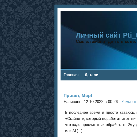
Личный сайт Pti_
Смысл жизни где-то в коде
Главная
Детали
Привет, Мир!
Написано: 12.10.2022 в 00:26 -
Коммент
В последнее время я просто катаюсь, 
«Скайнет», который поработит этот нич
что надо просчитать и обработать. Эту 
или AI […]