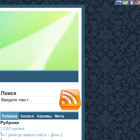
Поиск
Рубрики
Записи
Архивы
Мета
Рубрики
7 СЕО уроков
7 дней до живого сайта – День 1.