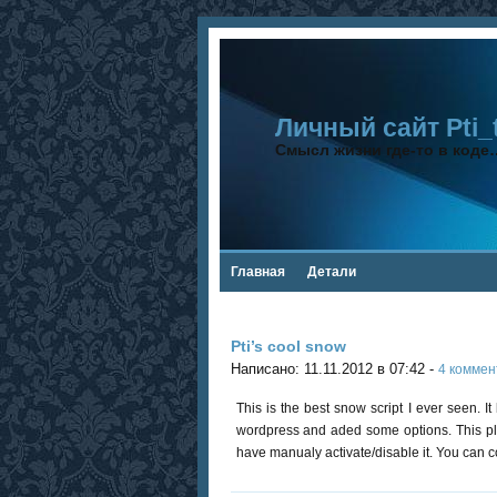
Личный сайт Pti_
Смысл жизни где-то в коде
Главная
Детали
Pti’s cool snow
Написано: 11.11.2012 в 07:42 -
4 коммен
This is the best snow script I ever seen. 
wordpress and aded some options. This plu
have manualy activate/disable it. You can co