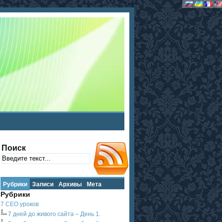
Поиск
Рубрики
Записи
Архивы
Мета
Рубрики
7 СЕО уроков
7 дней до живого сайта – День 1.