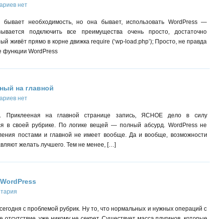
ариев нет
 бывает необходимость, но она бывает, использовать WordPress —
зывается подключить все преимущества очень просто, достаточно
й живёт прямо в корне движка require (‘wp-load.php’); Просто, не правда
е функции WordPress
еный на главной
ариев нет
а. Приклееная на главной странице запись, ЯСНОЕ дело в силу
я в своей рубрике. По логике вещей — полный абсурд. WordPress не
вления постами и главной не имеет вообще. Да и вообще, возможности
вляют желать лучшего. Тем не менее, […]
WordPress
нтария
егодня с проблемой рубрик. Ну то, что нормальных и нужных операций с
отсутствие, уже никому не секрет. Существует масса плугинов, которые