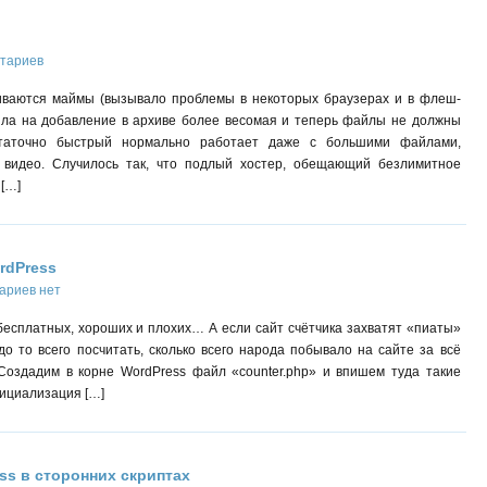
нтариев
иваются маймы (вызывало проблемы в некоторых браузерах и в флеш-
йла на добавление в архиве более весомая и теперь файлы не должны
статочно быстрый нормально работает даже с большими файлами,
ёлое видео. Случилось так, что подлый хостер, обещающий безлимитное
 […]
rdPress
ариев нет
 бесплатных, хороших и плохих… А если сайт счётчика захватят «пиаты»
до то всего посчитать, сколько всего народа побывало на сайте за всё
оздадим в корне WordPress файл «counter.php» и впишем туда такие
Инициализация […]
s в сторонних скриптах