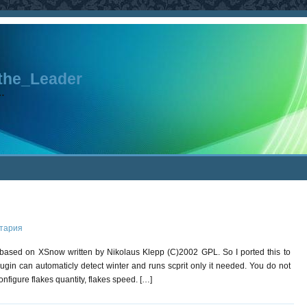
the_Leader
…
тария
It based on XSnow written by Nikolaus Klepp (C)2002 GPL. So I ported this to
gin can automaticly detect winter and runs scprit only it needed. You do not
nfigure flakes quantity, flakes speed. […]