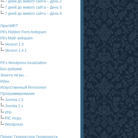
7 дней до живого сайта – День 2.
7 дней до живого сайта – День 3.
7 дней до живого сайта – День 4.
OpenWRT
Pti's Hidden Form Antispam
Pti's Math antispam
Version 1.3
Version 1.4.1
Pti’s Wordpress localization
Без рубрики
Знаете ли вы…
Игры
Искусственный Интеллект
Программирование
Joomla 1.5
Joomla 2.x
php
PIC mcpu
Wordpress
Проект Генератора Гендершота