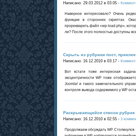
Написано: 29.03.2012 в 03:05 -
Коммент
Наверное интересовало? Очень редко
функции в сторонних скриптах. Ока
прорекварить файл «wp-load.php», которы
ли? После этого полностью доступны вс
Скрыть из рубрики пост, прикле
Написано: 16.12.2010 в 03:17 -
Коммент
Вот кстати тоже интересная задач
эксцентричности WP тоже отображаетс
Joomla! и такого замечательного упра
контроля вывода содержимого у WP оста
Раскрывающийся список рубрик 
Написано: 16.12.2010 в 02:55 -
3 комме
Продолжаем обсуждать WP. Столкнулся с
рубриками в WP наблюдается полнейшее 