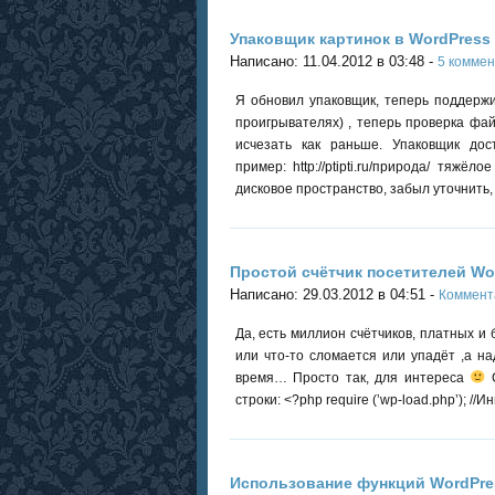
Упаковщик картинок в WordPress
Написано: 11.04.2012 в 03:48 -
5 комме
Я обновил упаковщик, теперь поддерж
проигрывателях) , теперь проверка фа
исчезать как раньше. Упаковщик до
пример: http://ptipti.ru/природа/ тяж
дисковое пространство, забыл уточнить,
Простой счётчик посетителей Wo
Написано: 29.03.2012 в 04:51 -
Коммент
Да, есть миллион счётчиков, платных и
или что-то сломается или упадёт ,а на
время… Просто так, для интереса
С
строки: <?php require (’wp-load.php’); //
Использование функций WordPres