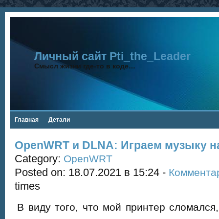
Личный сайт Pti_the_Leader
Смысл жизни где-то в коде…
Главная
Детали
OpenWRT и DLNA: Играем музыку н
Category:
OpenWRT
Posted on: 18.07.2021 в 15:24 -
Коммента
times
В виду того, что мой принтер сломался