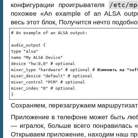
конфигурации проигрывателя
/etc/mp
похожее «An example of an ALSA outp
весь этот блок, Получится нечто подобно
# An example of an ALSA output:

audio_output {

type "alsa"

name "My ALSA Device"

device "hw:0,0" # optional

mixer_type "hardware" # optional # 
Изменить на "sof
mixer_device "default" # optional

mixer_control "PCM" # optional

mixer_index "0" # optional

}
Сохраняем, перезагружаем маршрутизат
Приложение в телефоне может быть люб
— игралок, больше всего понравилась 
Открываем приложение, находим наш п