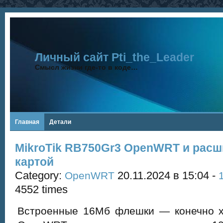
Личный сайт Pti_the_Leader
Смысл жизни где-то в коде…
Главная
Детали
MikroTik RB750Gr3 OpenWRT и расш
картой
Category:
20.11.2024 в 15:04 -
OpenWRT
4552 times
Встроенные 16Мб флешки — конечно х