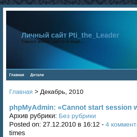
Личный сайт Pti_the_Leader
Смысл жизни где-то в коде…
Главная
Детали
> Декабрь, 2010
Главная
phpMyAdmin: «Cannot start session w
Архив рубрики:
Без рубрики
Posted on: 27.12.2010 в 16:12 -
4 коммент
times