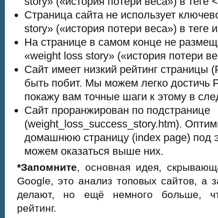
story» («история потери веса») в теге 
Страница сайта не использует ключево
story» («история потери веса») в теге 
На странице в самом конце не разме
«weight loss story» («история потери в
Сайт имеет низкий рейтинг страницы (
быть побит. Мы можем легко достичь 
покажу вам точные шаги к этому в сл
Сайт проранжирован по подстранице
(weight_loss_success_story.htm). Опт
домашнюю страницу (index page) под 
можем оказаться выше них.
*Запомните
, основная идея, скрываю
Google, это анализ топовых сайтов, а з
делают, но ещё немного больше, ч
рейтинг.